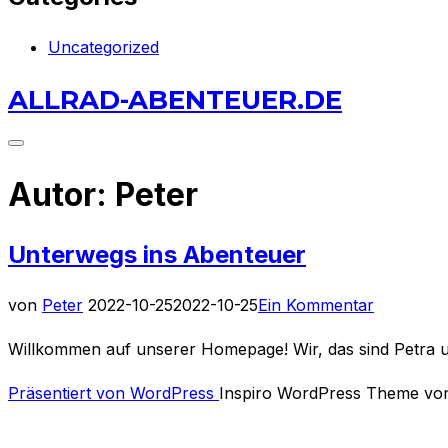
Uncategorized
Zu
ALLRAD-ABENTEUER.DE
Inhalten
springen
Seitenleiste
&
Autor:
Peter
Navigation
umschalten
Unterwegs ins Abenteuer
Veröffentlicht
von
Peter
2022-10-25
2022-10-25
Ein Kommentar
am
Willkommen auf unserer Homepage! Wir, das sind Petra und
Präsentiert von WordPress
Inspiro WordPress Theme v